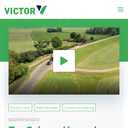
Social video
Bedrijfsvideo
Groenvoorziening
BEDRIJFSVIDEO