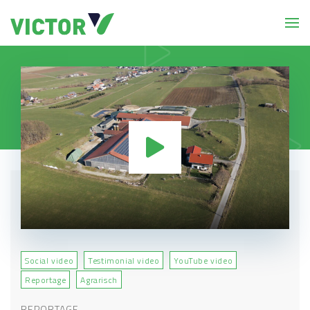
Social video
Testimonial video
YouTube video
Reportage
Agrarisch
REPORTAGE