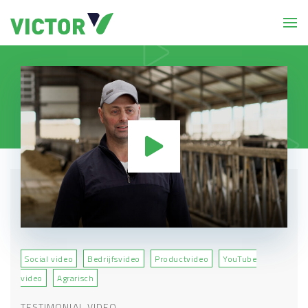
Social video
Bedrijfsvideo
Productvideo
YouTube
video
Agrarisch
TESTIMONIAL VIDEO